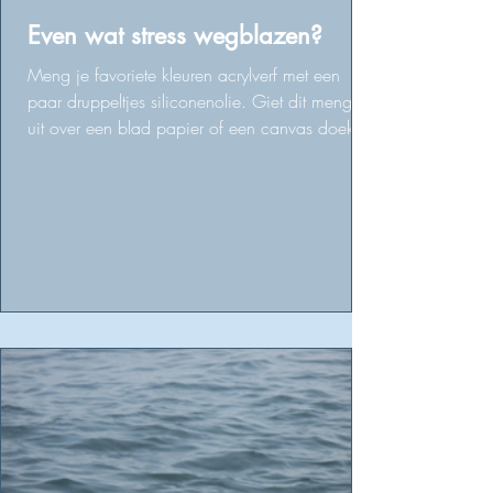
Even wat stress wegblazen?
Meng je favoriete kleuren acrylverf met een
paar druppeltjes siliconenolie. Giet dit mengsel
uit over een blad papier of een canvas doek....