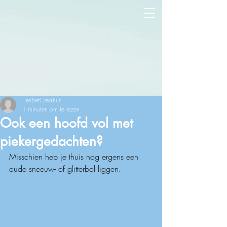
LiesbetCreaTuin
1 minuten om te lezen
Ook een hoofd vol met
piekergedachten?
Misschien heb je thuis nog ergens een 
oude sneeuw- of glitterbol liggen. 