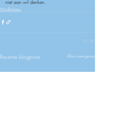
niet aan wil denken.
Mindfulness.
Recente blogposts
Alles weergeven